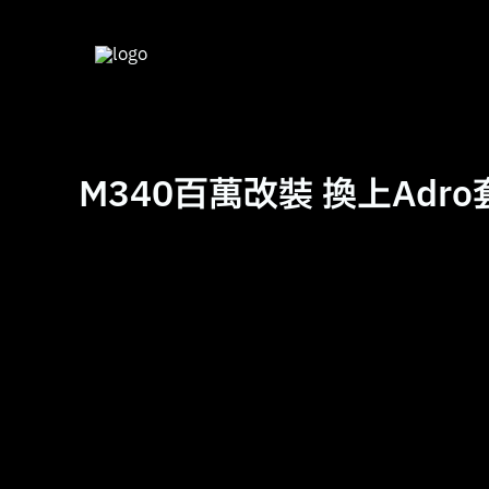
跳
至
主
要
內
容
M340百萬改裝 換上Adr