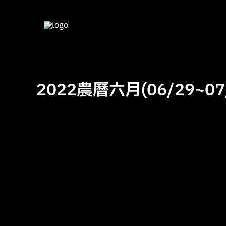
跳
至
主
要
內
容
2022農曆六月(06/29~0