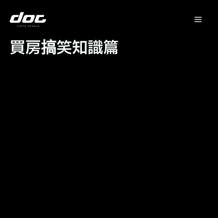
跳
Mai
至
主
Me
要
買房搞笑知識篇
內
容