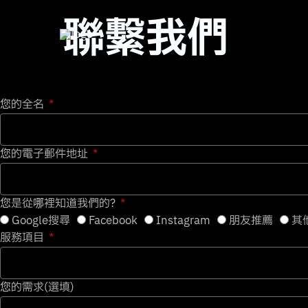
跳
聯繫我們
至
主
要
內
容
您的全名
您的電子郵件地址
您是從哪裡知道我們的?
Google搜尋
Facebook
Instagram
朋友推薦
其
服務項目
您的需求(選填)