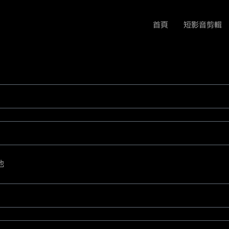
首頁
短影音剪輯
他