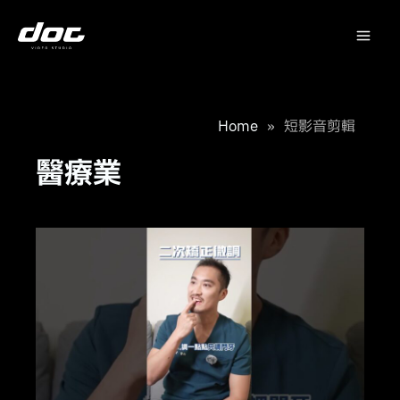
跳
Mai
至
主
Me
要
內
容
Home
»
短影音剪輯
醫療業