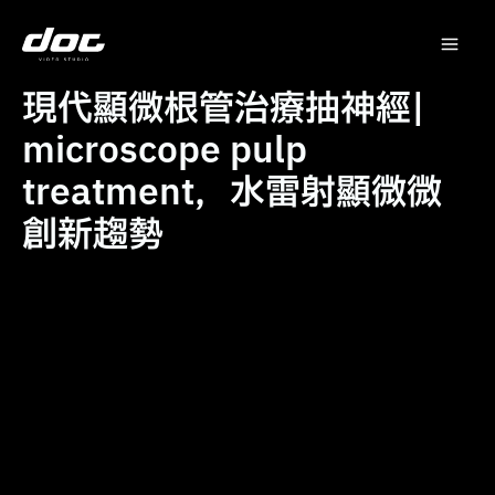
跳
Mai
至
主
Me
要
現代顯微根管治療抽神經|
內
microscope pulp
容
treatment，水雷射顯微微
創新趨勢