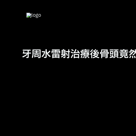
跳
至
主
要
內
容
牙周水雷射治療後骨頭竟