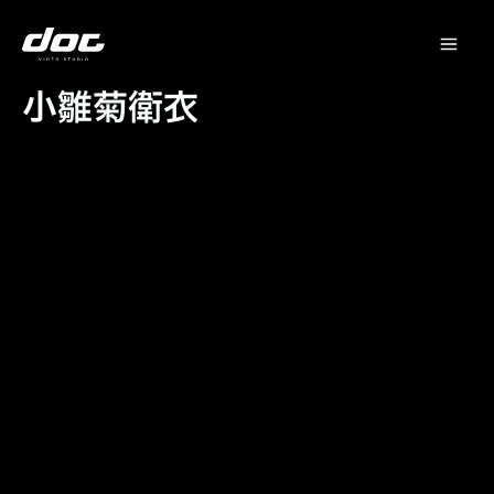
跳
Mai
至
主
Me
要
小雛菊衛衣
內
容