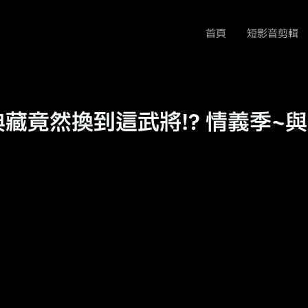
首頁
短影音剪輯
藏竟然換到這武將!? 情義季~