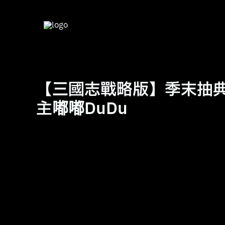
跳
至
主
要
內
容
【三國志戰略版】季末抽典
主嘟嘟DuDu